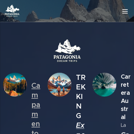
TR
Car
Ca
ret
EK
era
m
KI
Au
pa
N
str
m
G
al
en
Ex
La
to