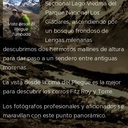
Seccional Lago Viedma del
Parque Nacional Los
Glaciares, ascendiendo por
Vista desde El
Pliegue
un bosque frondoso de
Tumbado
Lengas milenarias
descubrimos dos hermosos mallines de altura
para dar paso a un sendero entre antiguas
morenas.
La vista desde la cima del Pliegue es la mejor
para descubrir los cerros Fitz Roy y Torre.
Los fotógrafos profesionales y aficionados se
maravillan con este punto panorámico.