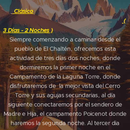
Clásico
(
3 Días - 2 Noches )
Siempre comenzando a caminar desde el
pueblo de El Chaltén, ofrecemos esta
actividad de tres días dos noches, donde
dormiremos la primer noche en el
Campamento de la Laguna Torre, donde
disfrutaremos de la mejor vista del Cerro
Torre y sus agujas secundarias, al día
siguiente conectaremos por el sendero de
Madre e Hija, el campamento Poicenot donde
haremos la segunda noche. Al tercer dia