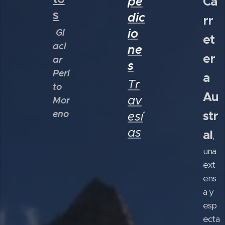
pe
Ca
s
dic
rr
io
Gl
et
aci
ne
er
ar
s
Peri
a
Tr
to
Au
av
Mor
eno
str
esí
as
al
,
una
ext
ens
a y
esp
ecta